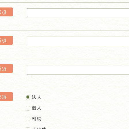
必須
必須
必須
必須
法人
個人
相続
その他